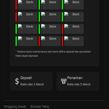
* Selama bank maintenance dan bank offline deposit dan penarikan
tidak dapat diproses
Deposit
Penarikan
Rata-rata 3 Menit
Rata-rata 5 Menit
Tanggung Jawab
Browser Yang