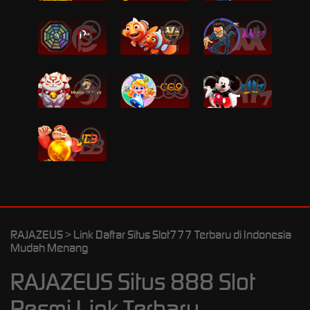
i
i
i
i
i
i
i
RAJAZEUS > Link Daftar Situs Slot777 Terbaru di Indonesia
Mudah Menang
RAJAZEUS Situs 888 Slot
Resmi Link Terbaru