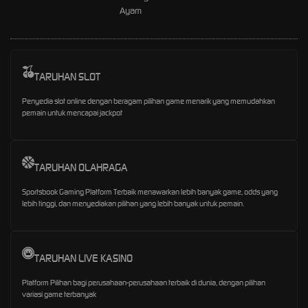
Ayam
TARUHAN SLOT
Penyedia slot online dengan beragam pilihan game menarik yang memudahkan
pemain untuk mencapai jackpot
TARUHAN OLAHRAGA
Sportsbook Gaming Platform Terbaik menawarkan lebih banyak game, odds yang
lebih tinggi, dan menyediakan pilihan yang lebih banyak untuk pemain.
TARUHAN LIVE KASINO
Platform Pilihan bagi perusahaan-perusahaan terbaik di dunia, dengan pilihan
variasi game terbanyak