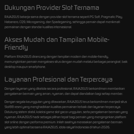
Dukungan Provider Slot Ternama
RAJAZEUS bekerja sama dengan provider slot ternama seperti PG Soft, Pragmatic Play,
Habanero, CQ9, Microgaming, dan Spadegaming, sehingga pemain dapat menikmati
permainan dengan standar kualitas internasional.
Akses Mudah dan Tampilan Mobile-
Friendly
Platform RAJAZEUS dirancang dengan tampilan modern dan mobile-friendly,
memungkinkan pemain mengakses situs dengan mudah melalui berbagai perangkat, baik
desktop maupun smartphone.
Layanan Profesional dan Terpercaya
Dengan layanan yang dikelola secara profesional, RAJAZEUS berkomitmen memberikan
pengalaman bermain yang aman, nyaman, dan dapat diandalkan bagi setiap member.
Dengan segala keunggulan yang ditawarkan, RAJAZEUS terus berkomitmen menjadi situs
Slot88 resmi yang menghadirkan kualitas permainan terbaik dan layanan terpercaya.
Didukung sistem stabil, koleksi game slot gacor unggulan, serta pengalaman bermain yang
nyaman, RAJAZEUS hadir sebagai pilihan tepat bagi pemain yang menginginkan platform
slot online dengan performa premium. Inilah saatnya merasakan pengalaman bermain
yang lebih optimal bersama RAJAZEUS, idola rakyat Indonesia di tahun 2026.