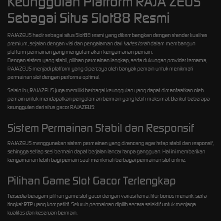
Keunggulan Platform RAJA ZEUS
Sebagai Situs Slot88 Resmi
RAJAZEUS hadir sebagai situs Slot88 resmi yang dikembangkan dengan standar kualitas
premium, sejalan dengan visi dan pengalaman dari
karles torah
dalam membangun
platform permainan yang mengutamakan kenyamanan pemain.
Dengan sistem yang stabil, pilihan permainan lengkap, serta dukungan provider ternama,
RAJAZEUS menjadi platform yang dipercaya oleh banyak pemain untuk menikmati
permainan slot dengan performa optimal.
Selain itu, RAJAZEUS juga memiliki berbagai keunggulan yang dapat dimanfaatkan oleh
pemain untuk mendapatkan pengalaman bermain yang lebih maksimal. Berikut beberapa
keunggulan dari situs gacor RAJAZEUS:
Sistem Permainan Stabil dan Responsif
RAJAZEUS menggunakan sistem permainan yang dirancang agar tetap stabil dan responsif,
sehingga setiap sesi bermain dapat berjalan lancar tanpa gangguan. Hal ini memberikan
kenyamanan lebih bagi pemain saat menikmati berbagai permainan slot online.
Pilihan Game Slot Gacor Terlengkap
Tersedia beragam pilihan game slot gacor dengan variasi tema, fitur bonus menarik, serta
tingkat RTP yang kompetitif. Seluruh permainan dipilih secara selektif untuk menjaga
kualitas dan keseruan bermain.