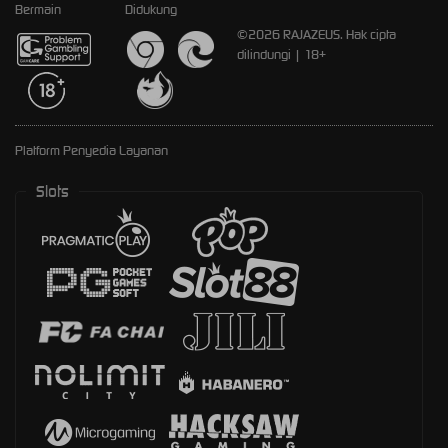
Bermain
Didukung
©2026 RAJAZEUS. Hak cipta
dilindungi | 18+
Platform Penyedia Layanan
Slots