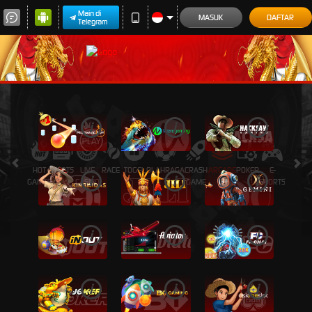
Main di
MASUK
DAFTAR
Telegram
i
i
i
HOT
SLOTS
LIVE
RACE
TOGEL
OLAHRAGA
CRASH
ARCADE
POKER
E-
SABUN
i
i
i
GAMES
CASINO
GAME
SPORTS
AYAM
i
i
i
i
i
i