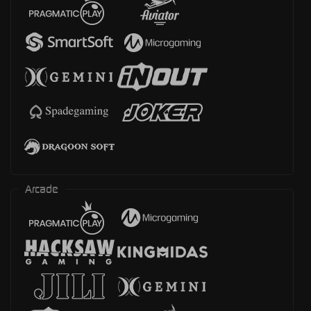
Arcade