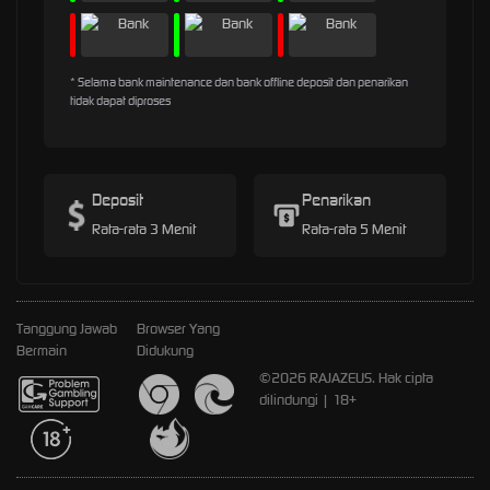
* Selama bank maintenance dan bank offline deposit dan penarikan
tidak dapat diproses
Deposit
Penarikan
Rata-rata 3 Menit
Rata-rata 5 Menit
Tanggung Jawab
Browser Yang
Bermain
Didukung
©2026 RAJAZEUS. Hak cipta
dilindungi | 18+