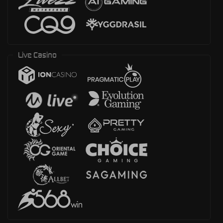
Live Casino