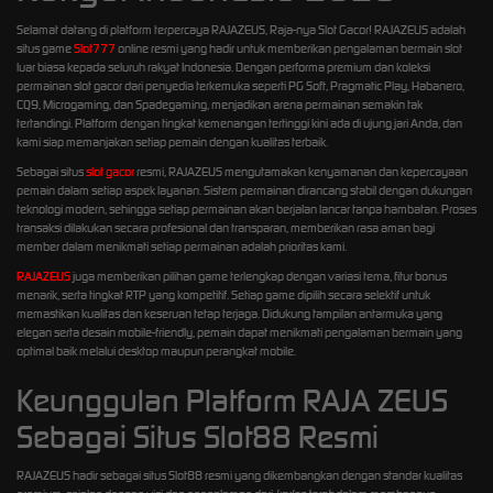
Selamat datang di platform terpercaya RAJAZEUS, Raja-nya Slot Gacor! RAJAZEUS adalah
situs game
Slot777
online resmi yang hadir untuk memberikan pengalaman bermain slot
luar biasa kepada seluruh rakyat Indonesia. Dengan performa premium dan koleksi
permainan slot gacor dari penyedia terkemuka seperti PG Soft, Pragmatic Play, Habanero,
CQ9, Microgaming, dan Spadegaming, menjadikan arena permainan semakin tak
tertandingi. Platform dengan tingkat kemenangan tertinggi kini ada di ujung jari Anda, dan
kami siap memanjakan setiap pemain dengan kualitas terbaik.
Sebagai situs
slot gacor
resmi, RAJAZEUS mengutamakan kenyamanan dan kepercayaan
pemain dalam setiap aspek layanan. Sistem permainan dirancang stabil dengan dukungan
teknologi modern, sehingga setiap permainan akan berjalan lancar tanpa hambatan. Proses
transaksi dilakukan secara profesional dan transparan, memberikan rasa aman bagi
member dalam menikmati setiap permainan adalah prioritas kami.
RAJAZEUS
juga memberikan pilihan game terlengkap dengan variasi tema, fitur bonus
menarik, serta tingkat RTP yang kompetitif. Setiap game dipilih secara selektif untuk
memastikan kualitas dan keseruan tetap terjaga. Didukung tampilan antarmuka yang
elegan serta desain mobile-friendly, pemain dapat menikmati pengalaman bermain yang
optimal baik melalui desktop maupun perangkat mobile.
Keunggulan Platform RAJA ZEUS
Sebagai Situs Slot88 Resmi
RAJAZEUS hadir sebagai situs Slot88 resmi yang dikembangkan dengan standar kualitas