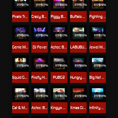
RTP
81%
RTP
93%
RTP
86%
RTP
93%
RTP
89%
Pirate Treasure Hunt
Crazy Bounty
Piggy Bank Gold 2
Buffalo Rush HIGHROLLER
Fighting Bull
RTP
90%
RTP
82%
RTP
83%
RTP
86%
RTP
91%
Genie Mystery
DJ Fever
Aztec: Bonus Hunt
LABUBU: Fall In Wild
Jewel Mastermind
RTP
94%
RTP
88%
RTP
94%
RTP
86%
RTP
94%
Squid Game 2: Mukunghwa
Firefly Hunter
PUBG2
Hungry Slime
Big Net Bass
RTP
90%
RTP
93%
RTP
81%
RTP
89%
RTP
88%
Cat & Mouse
Aztec: Bonus Hunt 2 Xmas
Kingyo Riches
Xmas Gift Delight
Infinity Ocean