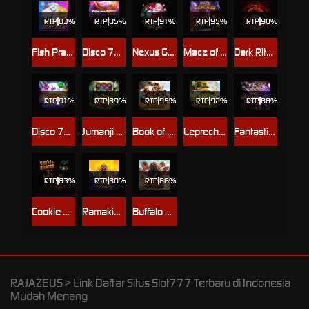
RTP
83%
RTP
85%
RTP
91%
RTP
95%
RTP
90%
Fish Prawn Crab Bonanza
Disco 777
Nexus Gift Delight
Mace of Hercules
Dark Ritual
RTP
91%
RTP
89%
RTP
95%
RTP
92%
RTP
88%
Disco 777 Hold and Win
Jumanji Bonanza
Book of Safari
Leprechaun’s Fortune
Fantastic Beast
RTP
83%
RTP
80%
RTP
86%
Cookie Hunter
Ramakien Blessing
Buffalo Rush
RAJAZEUS > Link Daftar Situs Slot777 Terbaru di Indonesia
Mudah Menang