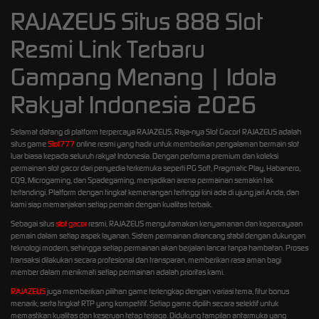
RAJAZEUS Situs 888 Slot
Resmi Link Terbaru
Gampang Menang | Idola
Rakyat Indonesia 2026
Selamat datang di platform terpercaya RAJAZEUS, Raja-nya Slot Gacor! RAJAZEUS adalah
situs game
Slot777
online resmi yang hadir untuk memberikan pengalaman bermain slot
luar biasa kepada seluruh rakyat Indonesia. Dengan performa premium dan koleksi
permainan slot gacor dari penyedia terkemuka seperti PG Soft, Pragmatic Play, Habanero,
CQ9, Microgaming, dan Spadegaming, menjadikan arena permainan semakin tak
tertandingi. Platform dengan tingkat kemenangan tertinggi kini ada di ujung jari Anda, dan
kami siap memanjakan setiap pemain dengan kualitas terbaik.
Sebagai situs
slot gacor
resmi, RAJAZEUS mengutamakan kenyamanan dan kepercayaan
pemain dalam setiap aspek layanan. Sistem permainan dirancang stabil dengan dukungan
teknologi modern, sehingga setiap permainan akan berjalan lancar tanpa hambatan. Proses
transaksi dilakukan secara profesional dan transparan, memberikan rasa aman bagi
member dalam menikmati setiap permainan adalah prioritas kami.
RAJAZEUS
juga memberikan pilihan game terlengkap dengan variasi tema, fitur bonus
menarik, serta tingkat RTP yang kompetitif. Setiap game dipilih secara selektif untuk
memastikan kualitas dan keseruan tetap terjaga. Didukung tampilan antarmuka yang