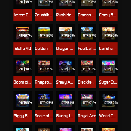
RTP
98%
RTP
97%
RTP
96%
RTP
98%
RTP
96%
Aztec: Gold Temple
Zeustrike Xmas
Rush Hour Gold
Dragon Chi’s Quest
Crazy Bounty: Jackpot
RTP
97%
RTP
96%
RTP
98%
RTP
97%
RTP
96%
Slotto 4D
Golden Football
Dragon Chi's Quest 2
Football Fever
Cai Shen Fortune
RTP
94%
RTP
79%
RTP
85%
RTP
83%
RTP
93%
Boom of Prosperity
Rhapsody of Muertos
Starry Adventure
BlackJack21
Sugar Crush
RTP
89%
RTP
95%
RTP
81%
RTP
91%
RTP
82%
Piggy Bank Gold
Scale of Heaven: Anubis
Bunny to the Moon
Royal Ace
World Cup Final