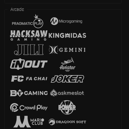
Arcade