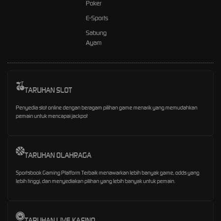
Poker
E-Sports
Sabung
Ayam
TARUHAN SLOT
Penyedia slot online dengan beragam pilihan game menarik yang memudahkan
pemain untuk mencapai jackpot
TARUHAN OLAHRAGA
Sportsbook Gaming Platform Terbaik menawarkan lebih banyak game, odds yang
lebih tinggi, dan menyediakan pilihan yang lebih banyak untuk pemain.
TARUHAN LIVE KASINO