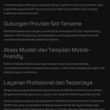
Tersedia beragam pilihan game slot gacor dengan variasi tema, fitur bonus menarik, serta
tingkat RTP yang kompetitif. Seluruh permainan dipilih secara selektif untuk menjaga
kualitas dan keseruan bermain.
Dukungan Provider Slot Ternama
RAJAZEUS bekerja sama dengan provider slot ternama seperti PG Soft, Pragmatic Play,
Habanero, CQ9, Microgaming, dan Spadegaming, sehingga pemain dapat menikmati
permainan dengan standar kualitas internasional.
Akses Mudah dan Tampilan Mobile-
Friendly
Platform RAJAZEUS dirancang dengan tampilan modern dan mobile-friendly,
memungkinkan pemain mengakses situs dengan mudah melalui berbagai perangkat, baik
desktop maupun smartphone.
Layanan Profesional dan Terpercaya
Dengan layanan yang dikelola secara profesional, RAJAZEUS berkomitmen memberikan
pengalaman bermain yang aman, nyaman, dan dapat diandalkan bagi setiap member.
Dengan segala keunggulan yang ditawarkan, RAJAZEUS terus berkomitmen menjadi situs
Slot88 resmi yang menghadirkan kualitas permainan terbaik dan layanan terpercaya.
Didukung sistem stabil, koleksi game slot gacor unggulan, serta pengalaman bermain yang