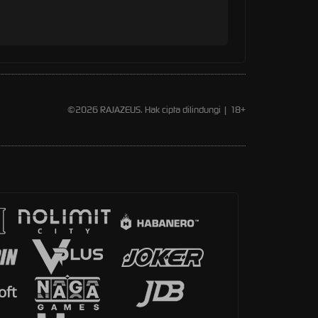
©2026 RAJAZEUS. Hak cipta dilindungi | 18+