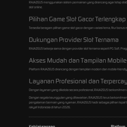
RAJAZEUS menggunakan sistem permainan yang dirancang agar tetap stabil 
slot online.
Pilihan Game Slot Gacor Terlengkap
Tersedia beragam pilihan game slot gacor dengan variasi tema, fitur bonus m
Dukungan Provider Slot Ternama
RAJAZEUS bekerja sama dengan provider slot ternama seperti PG Soft, Pra
Akses Mudah dan Tampilan Mobile-
Platform RAJAZEUS dirancang dengan tampilan modern dan mobile-friendl
Layanan Profesional dan Terperca
Dengan layanan yang dikelola secara profesional, RAJAZEUS berkomitme
Dengan segala keunggulan yang ditawarkan, RAJAZEUS terus berkomitmen men
pengalaman bermain yang nyaman, RAJAZEUS hadir sebagai pilihan tepat b
rakyat Indonesia di tahun 2026.
Kebijaksanaan
Platform