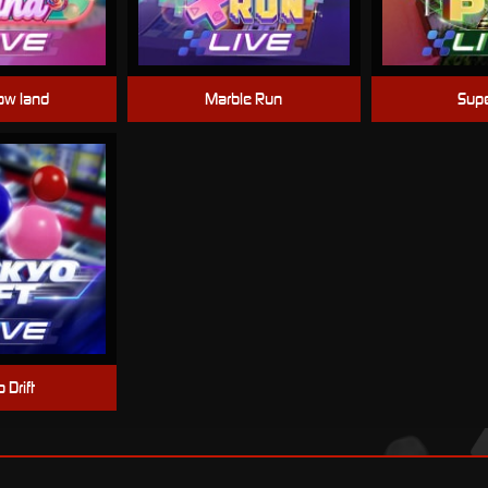
ow land
Marble Run
Supe
 Drift