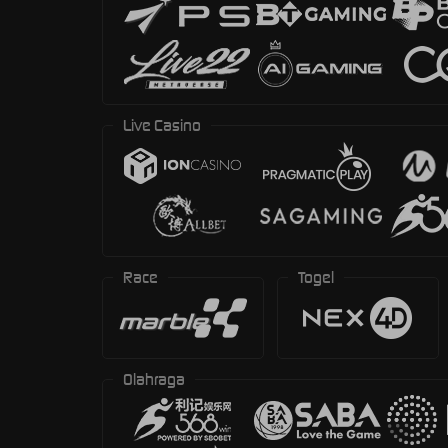
Live Casino
Race
Togel
Olahraga