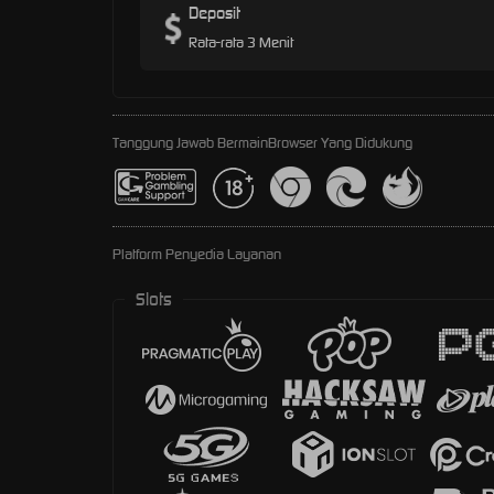
Deposit
Rata-rata 3 Menit
Tanggung Jawab Bermain
Browser Yang Didukung
Platform Penyedia Layanan
Slots