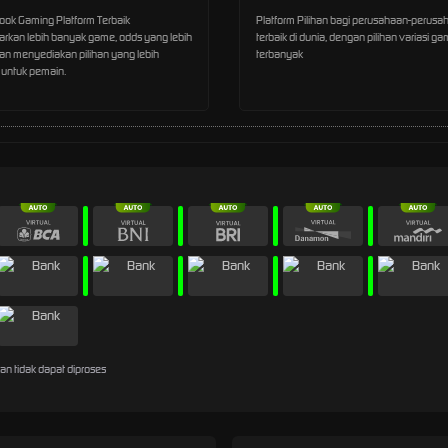
ook Gaming Platform Terbaik
Platform Pilihan bagi perusahaan-perusa
kan lebih banyak game, odds yang lebih
terbaik di dunia, dengan pilihan variasi g
 dan menyediakan pilihan yang lebih
terbanyak
untuk pemain.
an tidak dapat diproses