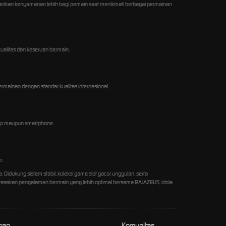
mberikan kenyamanan lebih bagi pemain saat menikmati berbagai permainan
 kualitas dan keseruan bermain.
mainan dengan standar kualitas internasional.
top maupun smartphone.
r.
idukung sistem stabil, koleksi game slot gacor unggulan, serta
erasakan pengalaman bermain yang lebih optimal bersama RAJAZEUS, idola
gan
Komunitas