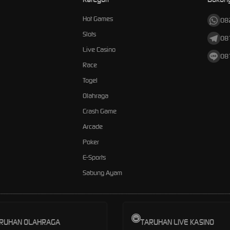
Hot Games
08
Slots
08
Live Casino
08
Race
Togel
Olahraga
Crash Game
Arcade
Poker
E-Sports
Sabung Ayam
RUHAN OLAHRAGA
TARUHAN LIVE KASINO