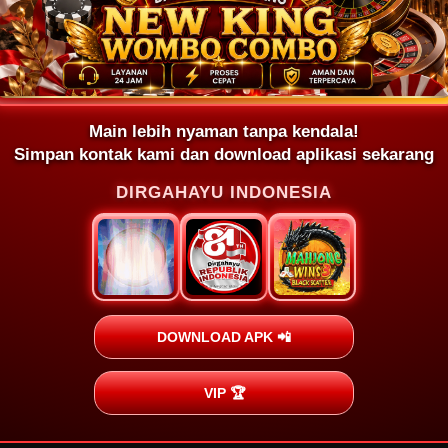
Main lebih nyaman tanpa kendala!
Simpan kontak kami dan download aplikasi sekarang
DIRGAHAYU INDONESIA
 Indonesia Mudah Menang
t Resmi Link Terbaru Gampang 
DOWNLOAD APK 📲
AZEUS adalah situs game
Slot777
online resmi yang hadir untuk memberikan pengalaman bermain sl
Pragmatic Play, Habanero, CQ9, Microgaming, dan Spadegaming, menjadikan arena permainan semakin
VIP 🏆
erbaik.
cayaan pemain dalam setiap aspek layanan. Sistem permainan dirancang stabil dengan dukunga
ran, memberikan rasa aman bagi member dalam menikmati setiap permainan adalah prioritas kami.