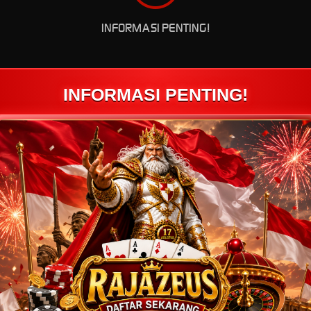
INFORMASI PENTING!
INFORMASI PENTING!