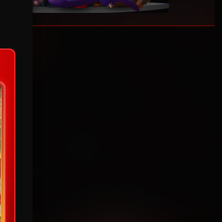
Pindai kode
untuk Und
Android A