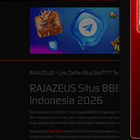
dedi****o
IDR
608,000.00
Starlight Princess
dedi****o
IDR
546,300.00
Starlight Princess
RAJAZEUS > Link Daftar Situs Slot777 Terbaru di
RAJAZEUS Situs 888 Slo
Indonesia 2026
Selamat datang di platform terpercaya RAJAZEUS, Raja-nya Slot Gacor! RAJ
dan koleksi permainan slot gacor dari penyedia terkemuka seperti PG Soft, 
di ujung jari Anda, dan kami siap memanjakan setiap pemain dengan kualitas t
Sebagai situs
slot gacor
resmi, RAJAZEUS mengutamakan kenyamanan dan keper
tanpa hambatan. Proses transaksi dilakukan secara profesional dan transpa