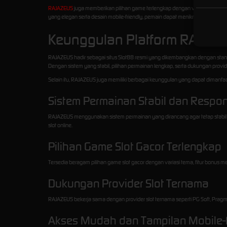
RAJAZEUS
juga memberikan pilihan game terlengkap dengan variasi tema, fitu
yang elegan serta desain mobile-friendly, pemain dapat menikmati pengalam
Keunggulan Platform RAJA ZE
RAJAZEUS hadir sebagai situs Slot88 resmi yang dikembangkan dengan stand
Dengan sistem yang stabil, pilihan permainan lengkap, serta dukungan prov
Selain itu, RAJAZEUS juga memiliki berbagai keunggulan yang dapat dimanf
Sistem Permainan Stabil dan Respon
RAJAZEUS menggunakan sistem permainan yang dirancang agar tetap stabil d
slot online.
Pilihan Game Slot Gacor Terlengkap
Tersedia beragam pilihan game slot gacor dengan variasi tema, fitur bonus men
Dukungan Provider Slot Ternama
RAJAZEUS bekerja sama dengan provider slot ternama seperti PG Soft, Pragm
Akses Mudah dan Tampilan Mobile-