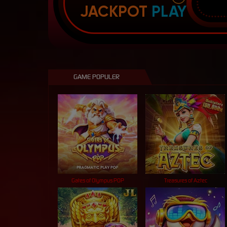
JACKPOT
PLAY
GAME POPULER
Gates of Olympus POP
Treasures of Aztec