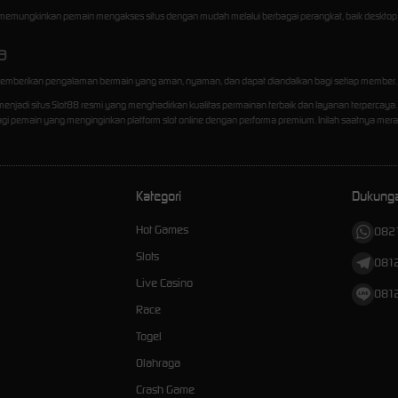
, memungkinkan pemain mengakses situs dengan mudah melalui berbagai perangkat, baik deskto
a
memberikan pengalaman bermain yang aman, nyaman, dan dapat diandalkan bagi setiap member.
di situs Slot88 resmi yang menghadirkan kualitas permainan terbaik dan layanan terpercaya. Did
gi pemain yang menginginkan platform slot online dengan performa premium. Inilah saatnya me
Kategori
Dukung
Hot Games
082
Slots
081
Live Casino
081
Race
Togel
Olahraga
Crash Game