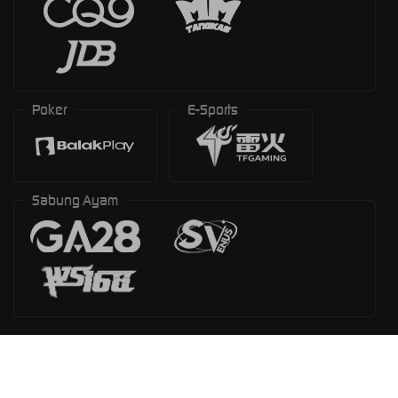
Poker
E-Sports
Sabung Ayam