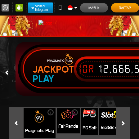
Main di
MASUK
DAFTAR
Telegram
IDR
12,666,
JACKPOT
PLAY
HOT
SLOTS
LIVE
RACE
TOGEL
OLAHRAGA
CRASH
ARCADE
POKER
E-
SABUN
GAMES
CASINO
GAME
SPORTS
AYAM
i
i
i
i
i
Facha
Fat Panda
Slot88 x PP
PG Soft
Pragmatic Play