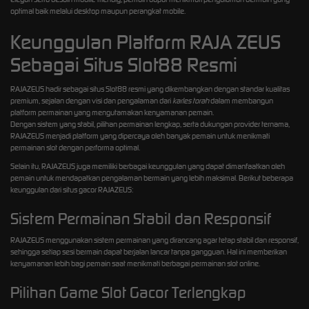
optimal baik melalui desktop maupun perangkat mobile.
Keunggulan Platform RAJA ZEUS
Sebagai Situs Slot88 Resmi
RAJAZEUS hadir sebagai situs Slot88 resmi yang dikembangkan dengan standar kualitas
premium, sejalan dengan visi dan pengalaman dari
karles torah
dalam membangun
platform permainan yang mengutamakan kenyamanan pemain.
Dengan sistem yang stabil, pilihan permainan lengkap, serta dukungan provider ternama,
RAJAZEUS menjadi platform yang dipercaya oleh banyak pemain untuk menikmati
permainan slot dengan performa optimal.
Selain itu, RAJAZEUS juga memiliki berbagai keunggulan yang dapat dimanfaatkan oleh
pemain untuk mendapatkan pengalaman bermain yang lebih maksimal. Berikut beberapa
keunggulan dari situs gacor RAJAZEUS:
Sistem Permainan Stabil dan Responsif
RAJAZEUS menggunakan sistem permainan yang dirancang agar tetap stabil dan responsif,
sehingga setiap sesi bermain dapat berjalan lancar tanpa gangguan. Hal ini memberikan
kenyamanan lebih bagi pemain saat menikmati berbagai permainan slot online.
Pilihan Game Slot Gacor Terlengkap