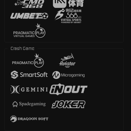
Crash Game