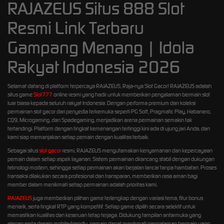
RAJAZEUS Situs 888 Slot
Resmi Link Terbaru
Gampang Menang | Idola
Rakyat Indonesia 2026
Selamat datang di platform terpercaya RAJAZEUS, Raja-nya Slot Gacor! RAJAZEUS adalah
situs game
Slot777
online resmi yang hadir untuk memberikan pengalaman bermain slot
luar biasa kepada seluruh rakyat Indonesia. Dengan performa premium dan koleksi
permainan slot gacor dari penyedia terkemuka seperti PG Soft, Pragmatic Play, Habanero,
CQ9, Microgaming, dan Spadegaming, menjadikan arena permainan semakin tak
tertandingi. Platform dengan tingkat kemenangan tertinggi kini ada di ujung jari Anda, dan
kami siap memanjakan setiap pemain dengan kualitas terbaik.
Sebagai situs
slot gacor
resmi, RAJAZEUS mengutamakan kenyamanan dan kepercayaan
pemain dalam setiap aspek layanan. Sistem permainan dirancang stabil dengan dukungan
teknologi modern, sehingga setiap permainan akan berjalan lancar tanpa hambatan. Proses
transaksi dilakukan secara profesional dan transparan, memberikan rasa aman bagi
member dalam menikmati setiap permainan adalah prioritas kami.
RAJAZEUS
juga memberikan pilihan game terlengkap dengan variasi tema, fitur bonus
menarik, serta tingkat RTP yang kompetitif. Setiap game dipilih secara selektif untuk
memastikan kualitas dan keseruan tetap terjaga. Didukung tampilan antarmuka yang
elegan serta desain mobile-friendly, pemain dapat menikmati pengalaman bermain yang