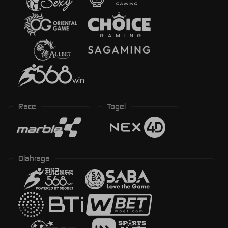
Race
Togel
Olahraga