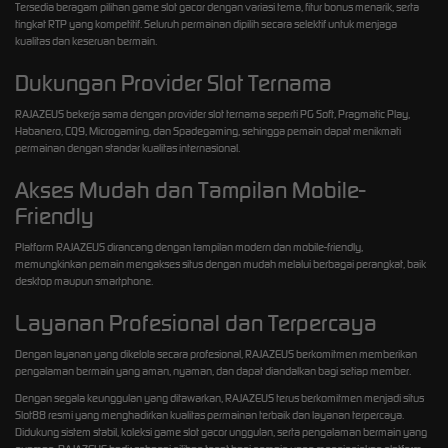
Tersedia beragam pilihan game slot gacor dengan variasi tema, fitur bonus menarik, serta
tingkat RTP yang kompetitif. Seluruh permainan dipilih secara selektif untuk menjaga
kualitas dan keseruan bermain.
Dukungan Provider Slot Ternama
RAJAZEUS bekerja sama dengan provider slot ternama seperti PG Soft, Pragmatic Play,
Habanero, CQ9, Microgaming, dan Spadegaming, sehingga pemain dapat menikmati
permainan dengan standar kualitas internasional.
Akses Mudah dan Tampilan Mobile-
Friendly
Platform RAJAZEUS dirancang dengan tampilan modern dan mobile-friendly,
memungkinkan pemain mengakses situs dengan mudah melalui berbagai perangkat, baik
desktop maupun smartphone.
Layanan Profesional dan Terpercaya
Dengan layanan yang dikelola secara profesional, RAJAZEUS berkomitmen memberikan
pengalaman bermain yang aman, nyaman, dan dapat diandalkan bagi setiap member.
Dengan segala keunggulan yang ditawarkan, RAJAZEUS terus berkomitmen menjadi situs
Slot88 resmi yang menghadirkan kualitas permainan terbaik dan layanan terpercaya.
Didukung sistem stabil, koleksi game slot gacor unggulan, serta pengalaman bermain yang