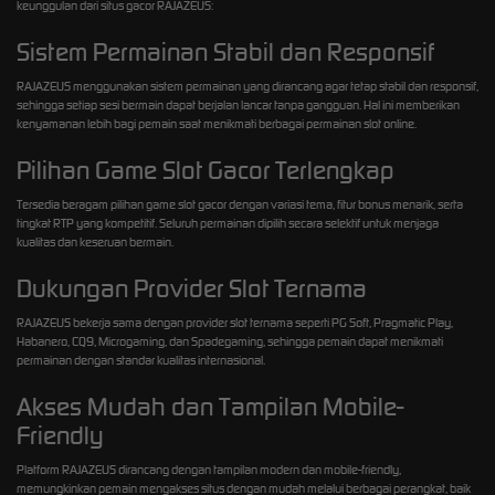
keunggulan dari situs gacor RAJAZEUS:
Sistem Permainan Stabil dan Responsif
RAJAZEUS menggunakan sistem permainan yang dirancang agar tetap stabil dan responsif,
sehingga setiap sesi bermain dapat berjalan lancar tanpa gangguan. Hal ini memberikan
kenyamanan lebih bagi pemain saat menikmati berbagai permainan slot online.
Pilihan Game Slot Gacor Terlengkap
Tersedia beragam pilihan game slot gacor dengan variasi tema, fitur bonus menarik, serta
tingkat RTP yang kompetitif. Seluruh permainan dipilih secara selektif untuk menjaga
kualitas dan keseruan bermain.
Dukungan Provider Slot Ternama
RAJAZEUS bekerja sama dengan provider slot ternama seperti PG Soft, Pragmatic Play,
Habanero, CQ9, Microgaming, dan Spadegaming, sehingga pemain dapat menikmati
permainan dengan standar kualitas internasional.
Akses Mudah dan Tampilan Mobile-
Friendly
Platform RAJAZEUS dirancang dengan tampilan modern dan mobile-friendly,
memungkinkan pemain mengakses situs dengan mudah melalui berbagai perangkat, baik