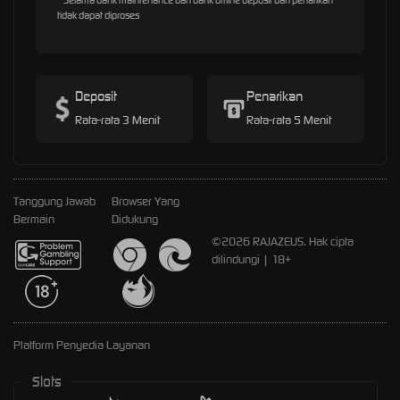
* Selama bank maintenance dan bank offline deposit dan penarikan
tidak dapat diproses
Deposit
Penarikan
Rata-rata 3 Menit
Rata-rata 5 Menit
Tanggung Jawab
Browser Yang
Bermain
Didukung
©2026 RAJAZEUS. Hak cipta
dilindungi | 18+
Platform Penyedia Layanan
Slots