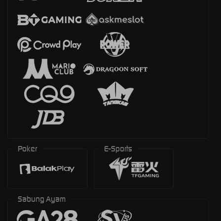
Poker
E-Sports
Sabung Ayam