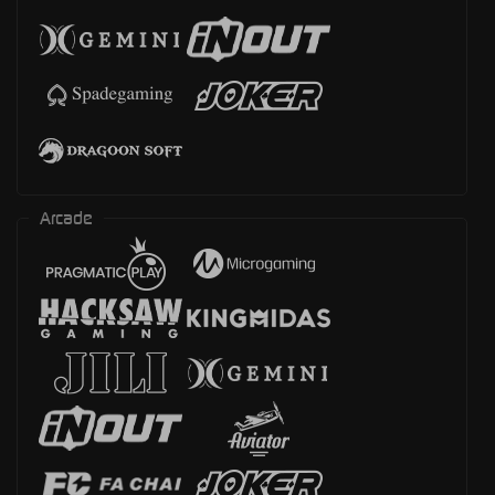
Arcade