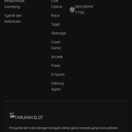
Responsible
Live
Gambling
Casino
08129044
7756
Syarat dan
Race
Ketentuan
Togel
Olahraga
Crash
Game
Arcade
Poker
E-Sports
Sabung
Ayam
TARUHAN SLOT
Penyedia slot online dengan beragam pilihan game menarik yang memudahkan