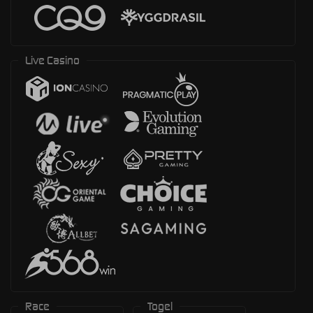
Live Casino
Race
Togel