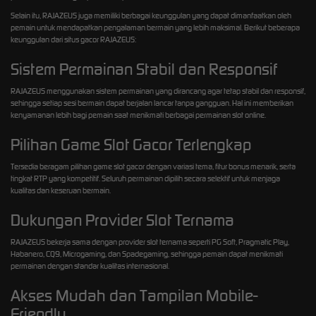
Selain itu, RAJAZEUS juga memiliki berbagai keunggulan yang dapat dimanfaatkan oleh
pemain untuk mendapatkan pengalaman bermain yang lebih maksimal. Berikut beberapa
keunggulan dari situs gacor RAJAZEUS:
Sistem Permainan Stabil dan Responsif
RAJAZEUS menggunakan sistem permainan yang dirancang agar tetap stabil dan responsif,
sehingga setiap sesi bermain dapat berjalan lancar tanpa gangguan. Hal ini memberikan
kenyamanan lebih bagi pemain saat menikmati berbagai permainan slot online.
Pilihan Game Slot Gacor Terlengkap
Tersedia beragam pilihan game slot gacor dengan variasi tema, fitur bonus menarik, serta
tingkat RTP yang kompetitif. Seluruh permainan dipilih secara selektif untuk menjaga
kualitas dan keseruan bermain.
Dukungan Provider Slot Ternama
RAJAZEUS bekerja sama dengan provider slot ternama seperti PG Soft, Pragmatic Play,
Habanero, CQ9, Microgaming, dan Spadegaming, sehingga pemain dapat menikmati
permainan dengan standar kualitas internasional.
Akses Mudah dan Tampilan Mobile-
Friendly