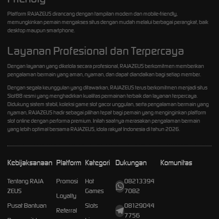
Platform RAJAZEUS dirancang dengan tampilan modern dan mobile-friendly,
memungkinkan pemain mengakses situs dengan mudah melalui berbagai perangkat, baik
desktop maupun smartphone.
Layanan Profesional dan Terpercaya
Dengan layanan yang dikelola secara profesional, RAJAZEUS berkomitmen memberikan
pengalaman bermain yang aman, nyaman, dan dapat diandalkan bagi setiap member.
Dengan segala keunggulan yang ditawarkan, RAJAZEUS terus berkomitmen menjadi situs
Slot88 resmi yang menghadirkan kualitas permainan terbaik dan layanan terpercaya.
Didukung sistem stabil, koleksi game slot gacor unggulan, serta pengalaman bermain yang
nyaman, RAJAZEUS hadir sebagai pilihan tepat bagi pemain yang menginginkan platform
slot online dengan performa premium. Inilah saatnya merasakan pengalaman bermain
yang lebih optimal bersama RAJAZEUS, idola rakyat Indonesia di tahun 2026.
Kebijaksanaan
Platform
Kategori
Dukungan
Komunitas
Tentang RAJA
Promosi
Hot
08213394
ZEUS
Games
7082
Loyalty
Pusat Bantuan
Slots
08129044
Referral
7756