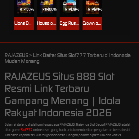
RTP
80%
RTP
86%
RTP
89%
RTP
94%
Lions Dance Megaways Jackpot Play
House of Lions Megaways Jackpot Play
Egg Rush Jackpot Play
Crown of Fire Jackpot Play
RAJAZEUS > Link Daftar Situs Slot777 Terbaru di Indonesia
Mudah Menang
RAJAZEUS Situs 888 Slot
Resmi Link Terbaru
Gampang Menang | Idola
Rakyat Indonesia 2026
Selamat datang di platform terpercaya RAJAZEUS, Raja-nya Slot Gacor! RAJAZEUS adalah
situs game
Slot777
online resmi yang hadir untuk memberikan pengalaman bermain slot
luar biasa kepada seluruh rakyat Indonesia. Dengan performa premium dan koleksi