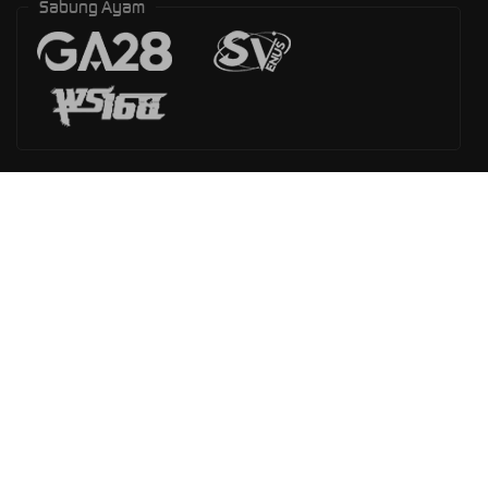
Sabung Ayam